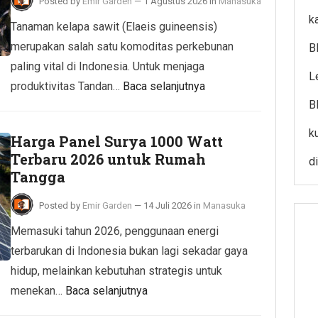
Posted by
Emir Garden
—
1 Agustus 2026
in
Manasuka
k
Tanaman kelapa sawit (Elaeis guineensis)
merupakan salah satu komoditas perkebunan
B
paling vital di Indonesia. Untuk menjaga
L
produktivitas Tandan…
Baca selanjutnya
B
k
Harga Panel Surya 1000 Watt
Terbaru 2026 untuk Rumah
di
Tangga
Posted by
Emir Garden
—
14 Juli 2026
in
Manasuka
Memasuki tahun 2026, penggunaan energi
terbarukan di Indonesia bukan lagi sekadar gaya
hidup, melainkan kebutuhan strategis untuk
menekan…
Baca selanjutnya