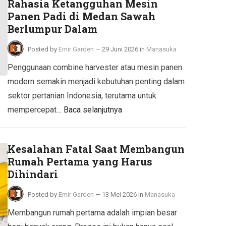
Rahasia Ketangguhan Mesin
Panen Padi di Medan Sawah
Berlumpur Dalam
Posted by
Emir Garden
—
29 Juni 2026
in
Manasuka
Penggunaan combine harvester atau mesin panen
modern semakin menjadi kebutuhan penting dalam
sektor pertanian Indonesia, terutama untuk
mempercepat…
Baca selanjutnya
Kesalahan Fatal Saat Membangun
Rumah Pertama yang Harus
Dihindari
Posted by
Emir Garden
—
13 Mei 2026
in
Manasuka
Membangun rumah pertama adalah impian besar