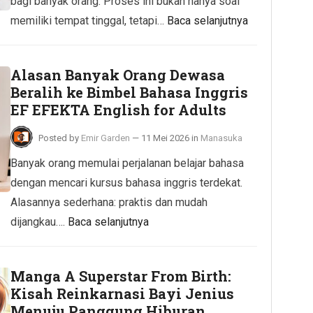
bagi banyak orang. Proses ini bukan hanya soal
memiliki tempat tinggal, tetapi…
Baca selanjutnya
Alasan Banyak Orang Dewasa
Beralih ke Bimbel Bahasa Inggris
EF EFEKTA English for Adults
Posted by
Emir Garden
—
11 Mei 2026
in
Manasuka
Banyak orang memulai perjalanan belajar bahasa
dengan mencari kursus bahasa inggris terdekat.
Alasannya sederhana: praktis dan mudah
dijangkau….
Baca selanjutnya
Manga A Superstar From Birth:
Kisah Reinkarnasi Bayi Jenius
Menuju Panggung Hiburan