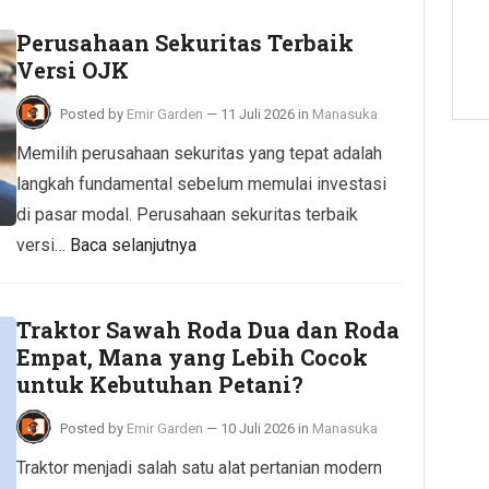
Perusahaan Sekuritas Terbaik
Versi OJK
Posted by
Emir Garden
—
11 Juli 2026
in
Manasuka
Memilih perusahaan sekuritas yang tepat adalah
langkah fundamental sebelum memulai investasi
di pasar modal. Perusahaan sekuritas terbaik
versi…
Baca selanjutnya
Traktor Sawah Roda Dua dan Roda
Empat, Mana yang Lebih Cocok
untuk Kebutuhan Petani?
Posted by
Emir Garden
—
10 Juli 2026
in
Manasuka
Traktor menjadi salah satu alat pertanian modern