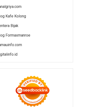
analgriya.com
log Kafe Kolong
entera Bijak
log Formaxmanroe
umauinfo.com
gitalinfo.id