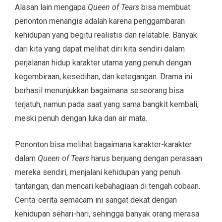
Alasan lain mengapa
Queen of Tears
bisa membuat
penonton menangis adalah karena penggambaran
kehidupan yang begitu realistis dan relatable. Banyak
dari kita yang dapat melihat diri kita sendiri dalam
perjalanan hidup karakter utama yang penuh dengan
kegembiraan, kesedihan, dan ketegangan. Drama ini
berhasil menunjukkan bagaimana seseorang bisa
terjatuh, namun pada saat yang sama bangkit kembali,
meski penuh dengan luka dan air mata.
Penonton bisa melihat bagaimana karakter-karakter
dalam
Queen of Tears
harus berjuang dengan perasaan
mereka sendiri, menjalani kehidupan yang penuh
tantangan, dan mencari kebahagiaan di tengah cobaan.
Cerita-cerita semacam ini sangat dekat dengan
kehidupan sehari-hari, sehingga banyak orang merasa