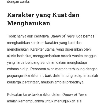
dengan cerita.
Karakter yang Kuat dan
Mengharukan
Tidak hanya alur ceritanya,
Queen of Tears
juga berhasil
menghadirkan karakter-karakter yang kuat dan
mengharukan. Karakter utama, yang diperankan oleh
aktris berbakat, menggambarkan sosok wanita tangguh
yang harus berjuang sendirian dalam menghadapi
cobaan hidup. Penonton akan merasa terhubung dengan
perjuangan karakter ini, baik dalam menghadapi masalah
keluarga, percintaan, maupun ambisi pribadinya.
Kekuatan karakter-karakter dalam
Queen of Tears
adalah kemampuannya untuk menunjukkan sisi