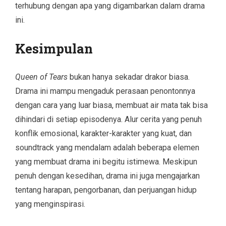
terhubung dengan apa yang digambarkan dalam drama
ini.
Kesimpulan
Queen of Tears
bukan hanya sekadar drakor biasa.
Drama ini mampu mengaduk perasaan penontonnya
dengan cara yang luar biasa, membuat air mata tak bisa
dihindari di setiap episodenya. Alur cerita yang penuh
konflik emosional, karakter-karakter yang kuat, dan
soundtrack yang mendalam adalah beberapa elemen
yang membuat drama ini begitu istimewa. Meskipun
penuh dengan kesedihan, drama ini juga mengajarkan
tentang harapan, pengorbanan, dan perjuangan hidup
yang menginspirasi.