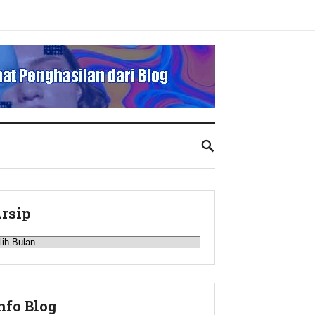
rsip
rsip
nfo Blog