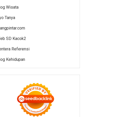
log Wisata
yo Tanya
uangpintar.com
eb SD Kacok2
entera Referensi
log Kehidupan