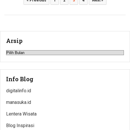
« Previous
1
2
3
4
Next »
pos
Arsip
Arsip
Info Blog
digitalinfo.id
manasuka.id
Lentera Wisata
Blog Inspirasi