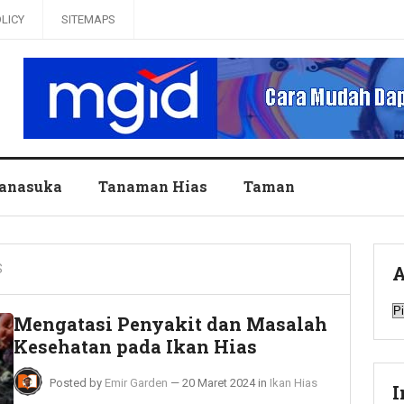
OLICY
SITEMAPS
anasuka
Tanaman Hias
Taman
S
A
A
Mengatasi Penyakit dan Masalah
Kesehatan pada Ikan Hias
Posted by
Emir Garden
—
20 Maret 2024
in
Ikan Hias
I