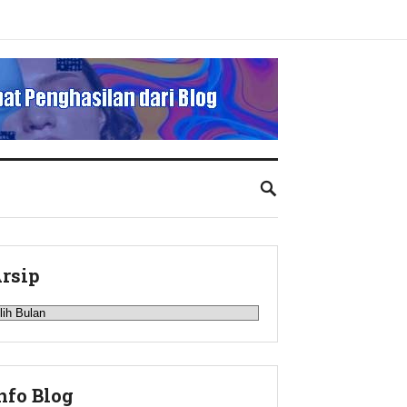
rsip
rsip
nfo Blog