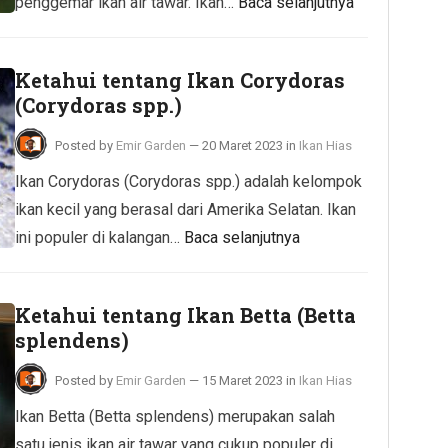
penggemar ikan air tawar. Ikan…
Baca selanjutnya
Ketahui tentang Ikan Corydoras
(Corydoras spp.)
Posted by
Emir Garden
—
20 Maret 2023
in
Ikan Hias
Ikan Corydoras (Corydoras spp.) adalah kelompok
ikan kecil yang berasal dari Amerika Selatan. Ikan
ini populer di kalangan…
Baca selanjutnya
Ketahui tentang Ikan Betta (Betta
splendens)
Posted by
Emir Garden
—
15 Maret 2023
in
Ikan Hias
Ikan Betta (Betta splendens) merupakan salah
satu jenis ikan air tawar yang cukup populer di