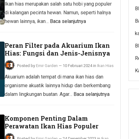
Ikan hias merupakan salah satu hobi yang populer
B
di kalangan pecinta hewan. Namun, seperti halnya
B
hewan lainnya, ikan…
Baca selanjutnya
k
Peran Filter pada Akuarium Ikan
B
Hias: Fungsi dan Jenis-Jenisnya
R
Posted by
Emir Garden
—
10 Februari 2024
in
Ikan Hias
K
Akuarium adalah tempat di mana ikan hias dan
organisme akuatik lainnya hidup dan berkembang
dalam lingkungan buatan. Agar…
Baca selanjutnya
Komponen Penting Dalam
Perawatan Ikan Hias Populer
Posted by
Emir Garden
—
24 Desember 2023
in
Ikan