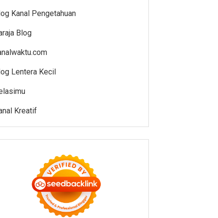
log Kanal Pengetahuan
araja Blog
analwaktu.com
log Lentera Kecil
elasimu
anal Kreatif