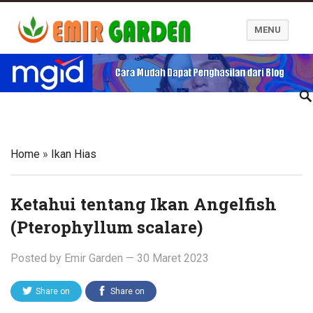
MENU
Blog Emir Garden
Home
»
Ikan Hias
Ketahui tentang Ikan Angelfish
(Pterophyllum scalare)
Posted by
Emir Garden
—
30 Maret 2023
Share on
Share on
Twitter
Facebook