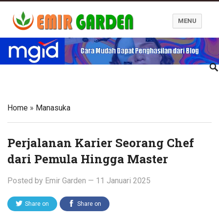
MENU
Blog Emir Garden
Home
»
Manasuka
Perjalanan Karier Seorang Chef
dari Pemula Hingga Master
Posted by
Emir Garden
—
11 Januari 2025
Share on
Share on
Twitter
Facebook