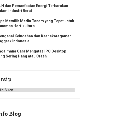
LN dan Pemanfaatan Energi Terbarukan
alam Industri Berat
ips Memilih Media Tanam yang Tepat untuk
anaman Hortikultura
engenal Keindahan dan Keanekaragaman
nggrek Indonesia
agaimana Cara Mengatasi PC Desktop
ang Sering Hang atau Crash
rsip
rsip
nfo Blog