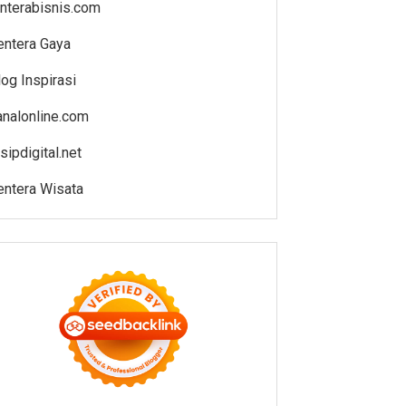
enterabisnis.com
entera Gaya
log Inspirasi
analonline.com
sipdigital.net
entera Wisata