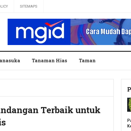
OLICY
SITEMAPS
anasuka
Tanaman Hias
Taman
P
ndangan Terbaik untuk
is
P
K