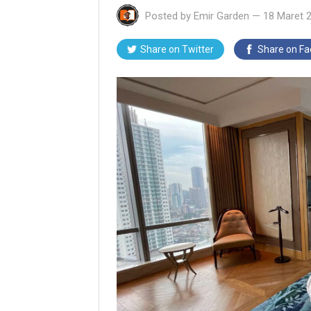
Posted by
Emir Garden
—
18 Maret 
Share on Twitter
Share on F