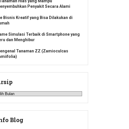
 Tanaman Hias yang Mampu
enyembuhkan Penyakit Secara Alami
e Bisnis Kreatif yang Bisa Dilakukan di
umah
ame Simulasi Terbaik di Smartphone yang
eru dan Menghibur
engenal Tanaman ZZ (Zamioculcas
amiifolia)
rsip
rsip
nfo Blog