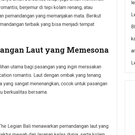
l
antis, berjemur di tepi kolam renang, atau
L
gan pemandangan yang memanjakan mata. Berikut
emandangan terbaik yang bisa menjadi tempat
B
k
dangan Laut yang Memesona
ar
L
ilihan utama bagi pasangan yang ingin merasakan
ation romantis. Laut dengan ombak yang tenang
na yang sangat menenangkan, cocok untuk pasangan
tu berkualitas bersama.
 The Legian Bali menawarkan pemandangan laut yang
tektur mewah dan layanan kelas dunia, serta kolam