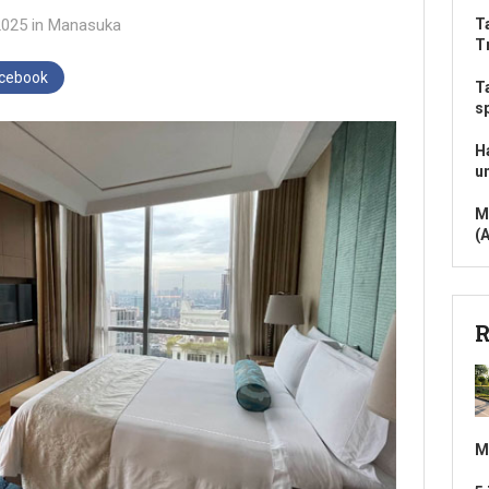
2025
in
Manasuka
T
T
acebook
T
s
H
u
M
(
R
M