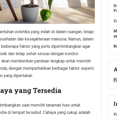
D
P
C
M
ntuhan estetika yang indah di dalam ruangan, tetapi
y
kesehatan dan kesejahteraan manusia. Namun, dalam
a beberapa faktor yang perlu dipertimbangkan agar
B
aik dan tetap sehat sesuai dengan kondisi
n
akan memberikan panduan lengkap untuk memilih
Anda, dengan memperhatikan berbagai faktor seperti
A
n yang diperlukan.
A
aya yang Tersedia
I
rtimbangkan saat memilih tanaman hias untuk
edia di tempat tersebut. Cahaya yang cukup adalah
K