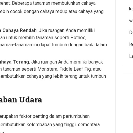
 sehat. Beberapa tanaman membutuhkan cahaya
k
 lebih cocok dengan cahaya redup atau cahaya yang
w
p Cahaya Rendah
: Jika ruangan Anda memiliki
D
kan untuk memilih tanaman seperti Pothos,
l
Tanaman-tanaman ini dapat tumbuh dengan baik dalam
L
ahaya Terang
: Jika ruangan Anda memiliki banyak
h tanaman seperti Monstera, Fiddle Leaf Fig, atau
membutuhkan cahaya yang lebih terang untuk tumbuh
baban Udara
erupakan faktor penting dalam pertumbuhan
membutuhkan kelembaban yang tinggi, sementara
ng.