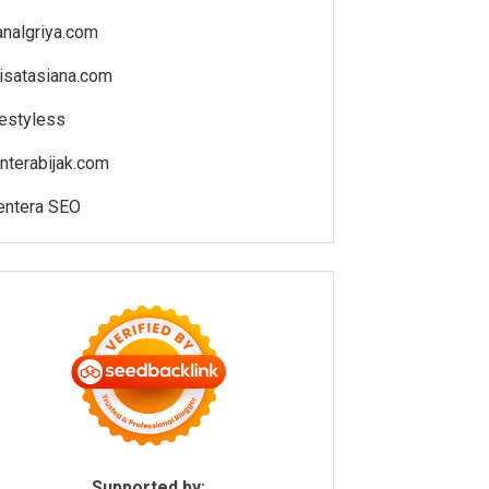
analgriya.com
isatasiana.com
estyless
enterabijak.com
entera SEO
Supported by: