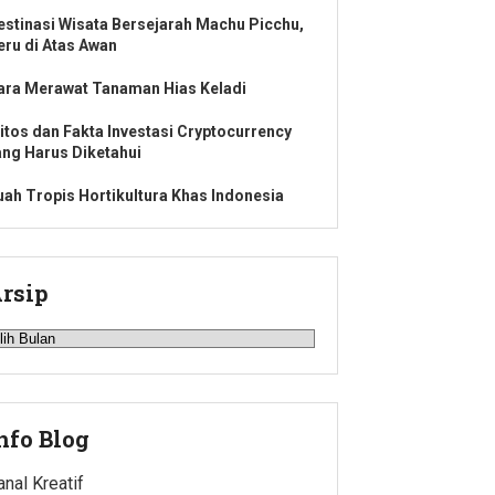
estinasi Wisata Bersejarah Machu Picchu,
eru di Atas Awan
ara Merawat Tanaman Hias Keladi
itos dan Fakta Investasi Cryptocurrency
ang Harus Diketahui
uah Tropis Hortikultura Khas Indonesia
rsip
rsip
nfo Blog
anal Kreatif