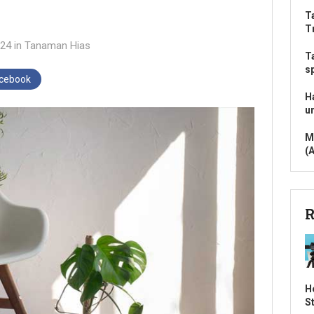
T
T
024
in
Tanaman Hias
T
s
acebook
H
u
M
(
R
H
S