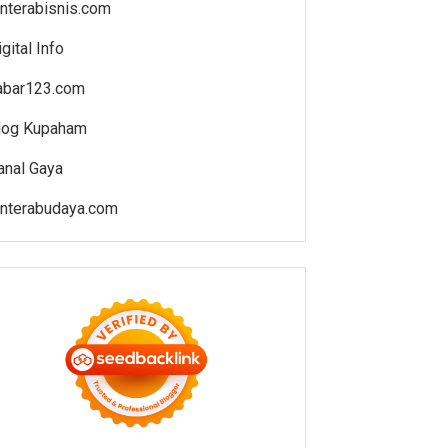
enterabisnis.com
gital Info
abar123.com
log Kupaham
anal Gaya
enterabudaya.com