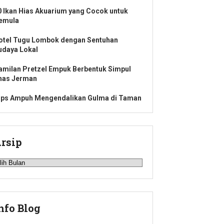
0 Ikan Hias Akuarium yang Cocok untuk
emula
otel Tugu Lombok dengan Sentuhan
udaya Lokal
amilan Pretzel Empuk Berbentuk Simpul
has Jerman
ips Ampuh Mengendalikan Gulma di Taman
rsip
rsip
nfo Blog