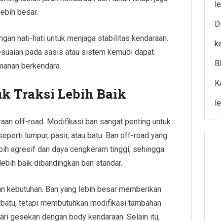
l
ebih besar.
Di
ngan hati-hati untuk menjaga stabilitas kendaraan.
k
yesuaian pada sasis atau sistem kemudi dapat
B
anan berkendara.
K
k Traksi Lebih Baik
l
aan off-road. Modifikasi ban sangat penting untuk
perti lumpur, pasir, atau batu. Ban off-road yang
bih agresif dan daya cengkeram tinggi, sehingga
bih baik dibandingkan ban standar.
an kebutuhan. Ban yang lebih besar memberikan
rbatu, tetapi membutuhkan modifikasi tambahan
ri gesekan dengan body kendaraan. Selain itu,