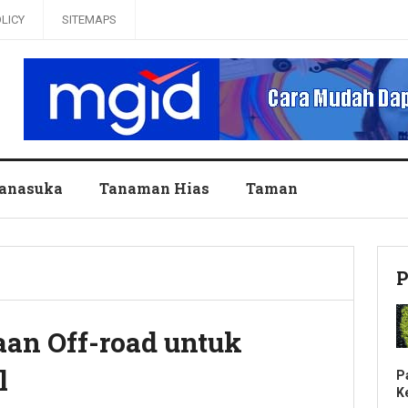
OLICY
SITEMAPS
anasuka
Tanaman Hias
Taman
P
aan Off-road untuk
l
P
K