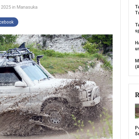
i 2025
in
Manasuka
T
T
acebook
T
s
H
u
M
(
R
P
S