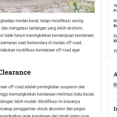
1
P
ghadapi medan berat, tetapi modifikasi sering
H
B
 dan mengatasi tantangan yang lebih ekstrem.
asi tidak hanya meningkatkan kemampuan kendaraan,
C
K
eamanan saat berkendara di medan off-road.
elakukan modifikasi kendaraan off-road agar
T
Clearance
A
A
raan off-road adalah peningkatan suspensi dan
tinggi memungkinkan kendaraan melintasi batu besar,
 dengan lebih mudah. Modifikasi ini biasanya
I
mencakup penggantian shock absorber dan pegas
meningkatkan jarak kendaraan dari tanah tetapi juga