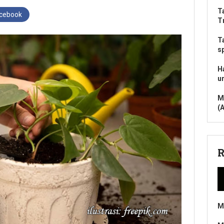
T
acebook
T
T
s
H
u
M
(
R
M