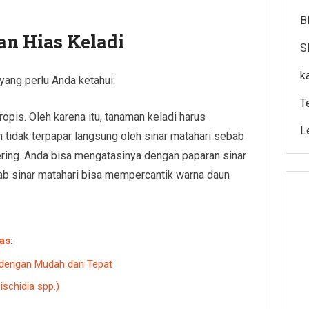
B
n Hias Keladi
S
k
yang perlu Anda ketahui:
T
ropis. Oleh karena itu, tanaman keladi harus
L
n tidak terpapar langsung oleh sinar matahari sebab
ing. Anda bisa mengatasinya dengan paparan sinar
ab sinar matahari bisa mempercantik warna daun
as
:
dengan Mudah dan Tepat
schidia spp.)