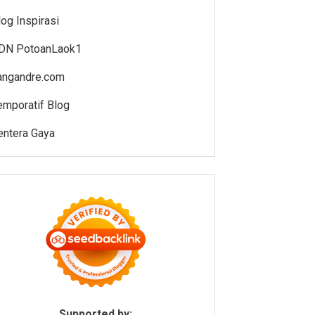
log Inspirasi
DN PotoanLaok1
angandre.com
emporatif Blog
entera Gaya
Supported by: