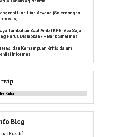
edia Tanam Aglonema
engenal Ikan Hias Arwana (Scleropages
ormosus)
iaya Tambahan Saat Ambil KPR: Apa Saja
ang Harus Disiapkan? – Bank Sinarmas
iterasi dan Kemampuan Kritis dalam
enilai Informasi
rsip
rsip
nfo Blog
anal Kreatif