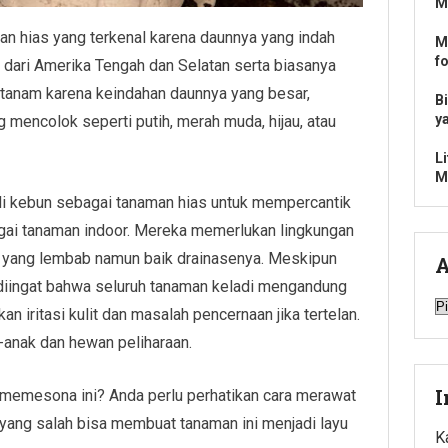
M
an hias yang terkenal karena daunnya yang indah
M
f
 dari Amerika Tengah dan Selatan serta biasanya
ditanam karena keindahan daunnya yang besar,
B
y
 mencolok seperti putih, merah muda, hijau, atau
L
M
 kebun sebagai tanaman hias untuk mempercantik
gai tanaman indoor. Mereka memerlukan lingkungan
h yang lembab namun baik drainasenya. Meskipun
A
 diingat bahwa seluruh tanaman keladi mengandung
A
iritasi kulit dan masalah pencernaan jika tertelan.
-anak dan hewan peliharaan.
I
g memesona ini? Anda perlu perhatikan cara merawat
yang salah bisa membuat tanaman ini menjadi layu
K